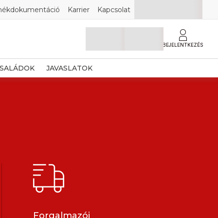
mékdokumentáció
Karrier
Kapcsolat
BEJELENTKEZÉS
SALÁDOK
JAVASLATOK
Forgalmazói