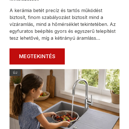
A kerámia betét precíz és tartós működést
biztosít, finom szabályozást biztosít mind a
vízáramlás, mind a hőmérséklet tekintetében. Az
egyfuratos beépítés gyors és egyszerű telepítést
tesz lehetővé, míg a kétirányú áramláss…
MEGTEKINTÉS
ÚJ