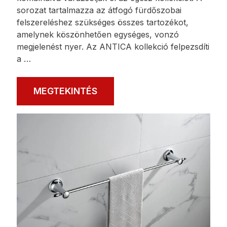
ANTICA
Az ANTICA kiegészítők csodálatosan illeszkednek
a retro vagy glamour hangulatú belső terekbe. A
régi bronz színe által hangsúlyozott kerek formák
rendkívül elegánsan mutatnak a klasszikus
elrendezésekben, és a matt és átlátszó üvegből
készült elemek ezzel a gyönyörű színnel
kombinálva varázsolják el az egész kollekciót. A
sorozat tartalmazza az átfogó fürdőszobai
felszereléshez szükséges összes tartozékot,
amelynek köszönhetően egységes, vonzó
megjelenést nyer. Az ANTICA kollekció felpezsdíti
a …