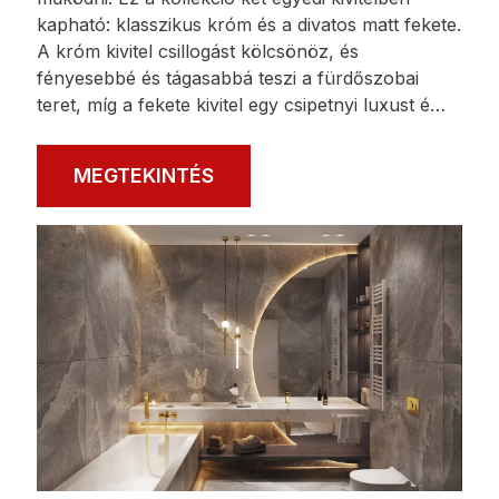
RITTO
A Ritto sorozatot úgy tervezték, hogy illeszkedjen
a modern enteriőrökbe, de nem csak ezt, a
fogantyú egyszerűségének köszönhetően. A
kerek testnek és a forma arányainak
köszönhetően a Ritto megőrzi univerzális jellegét,
és klasszikusabb belső terekben is remekül fog
működni. Ez a kollekció két egyedi kivitelben
kapható: klasszikus króm és a divatos matt fekete.
A króm kivitel csillogást kölcsönöz, és
fényesebbé és tágasabbá teszi a fürdőszobai
teret, míg a fekete kivitel egy csipetnyi luxust é…
MEGTEKINTÉS