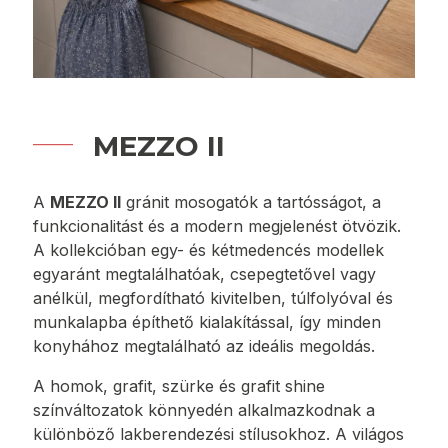
MEZZO II
A
MEZZO II
gránit mosogatók a tartósságot, a
funkcionalitást és a modern megjelenést ötvözik.
A kollekcióban egy- és kétmedencés modellek
egyaránt megtalálhatóak, csepegtetővel vagy
anélkül, megfordítható kivitelben, túlfolyóval és
munkalapba építhető kialakítással, így minden
konyhához megtalálható az ideális megoldás.
A homok, grafit, szürke és grafit shine
színváltozatok könnyedén alkalmazkodnak a
különböző lakberendezési stílusokhoz. A világos