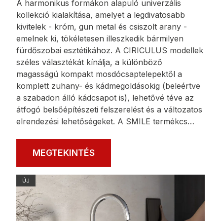
A harmonikus formákon alapuló univerzális
kollekció kialakítása, amelyet a legdivatosabb
kivitelek - króm, gun metal és csiszolt arany -
emelnek ki, tökéletesen illeszkedik bármilyen
fürdőszobai esztétikához. A CIRICULUS modellek
széles választékát kínálja, a különböző
magasságú kompakt mosdócsaptelepektől a
komplett zuhany- és kádmegoldásokig (beleértve
a szabadon álló kádcsapot is), lehetővé téve az
átfogó belsőépítészeti felszerelést és a változatos
elrendezési lehetőségeket. A SMILE termékcs…
MEGTEKINTÉS
ÚJ