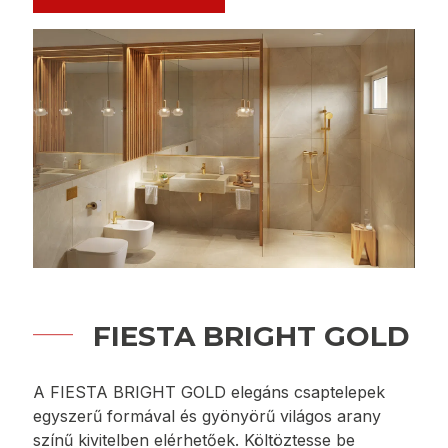
álló sorozat, mind stílusában, mind
funkcionalitásában. Az eco megoldásoknak
köszönhetően kevesebb vizet használunk, nélkül,
hogy elveszítenénk a nagy vízfolyás
használatának kényelmét. A gyönyörű arany
kivitelezés egyszerű formájú fürdőszobákhoz illik,
ahol az olyan részletek, mint az arany
csaptelepek kiegészítik a belső teret, és rendkívüli
teret teremtenek.
MEGTEKINTÉS