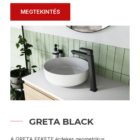
A SMILE sorozatot egyszerű, minimalista
kialakítása jellemzi. A kerek forma és az elegáns
króm bevonat átlátszó üveggel kombinálva a
kiegészítőket ideális ajánlattá teszi bármely
fürdőszobába. Az időtlen dizájnnal rendelkező
kollekció tökéletesen kiegészíti a klasszikus
berendezést, modern belső terekben is jól mutat,
például skandináv vagy ipari stílusban
berendezett helyiségekben. A 11 funkciós elemből
álló sorozat lehetővé teszi a fürdőszobák átfogó
felszerelését, egységes, harmonikus megjele…
MEGTEKINTÉS