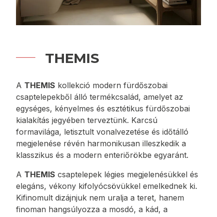
THEMIS
A
THEMIS
kollekció modern fürdőszobai
csaptelepekből álló termékcsalád, amelyet az
egységes, kényelmes és esztétikus fürdőszobai
kialakítás jegyében terveztünk. Karcsú
formavilága, letisztult vonalvezetése és időtálló
megjelenése révén harmonikusan illeszkedik a
klasszikus és a modern enteriőrökbe egyaránt.
A
THEMIS
csaptelepek légies megjelenésükkel és
elegáns, vékony kifolyócsövükkel emelkednek ki.
Kifinomult dizájnjuk nem uralja a teret, hanem
finoman hangsúlyozza a mosdó, a kád, a