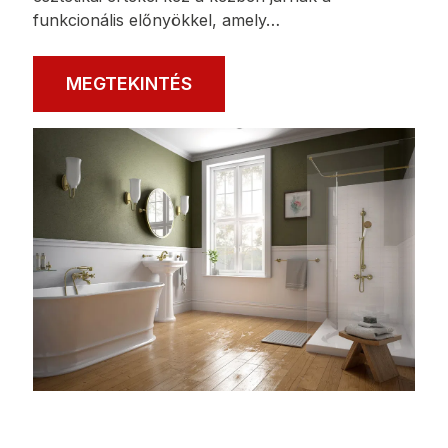
A GRETA sorozat tartozékai egyszerű
formájukkal ragadnak meg, amely egy téglalap
alakú motívumon alapul. A modern formát a
fényes króm-bevonat hangsúlyozza, ezért
egyértelműen megkülönböztető elemei bármely
fürdőszobai berendezésnek. Az enyhén kerek
vonalaknak köszönhetően a kollekció nem
nyomasztó, könnyedséget nyer, és rendkívül
vonzóan néz ki. A GRETA kiváló javaslat az ipari
stílusban berendezett belső terekbe. A sorozat
esztétikai értékei kéz a kézben járnak a
funkcionális előnyökkel, amely…
MEGTEKINTÉS