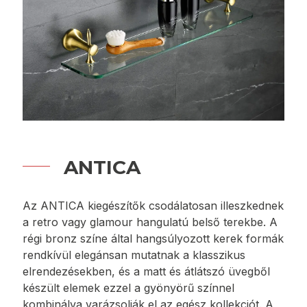
elsődleges szempont. A matt üveggel kombinált
fekete rendkívül hatásosnak és elegánsnak tűnik.
A széles választék átfogó fürdőszobai felszerelést
tesz lehetővé. A GRETA FEKETE egy monokróm
belső tér…
MEGTEKINTÉS