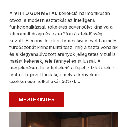
A
VITTO GUN METAL
kollekció harmonikusan
ötvözi a modern esztétikát az intelligens
funkcionalitással, tökéletes egyensúlyt kínálva a
kifinomult dizájn és az erőforrás-felelősség
között. Elegáns, kortárs fémes kivitelével bármely
fürdőszobát kifinomulttá tesz, míg a tiszta vonalak
és a kiegyensúlyozott arányok jellegzetes vizuális
hatást keltenek, tele fénnyel és stílussal. A
megjelenésen túl a kollekció a fejlett víztakarékos
technológiával tűnik ki, amely a kényelem
csökkenése nélkül akár 50%-k…
MEGTEKINTÉS