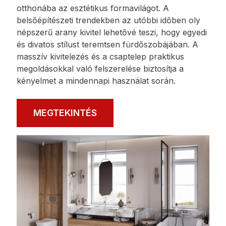
FIESTA BRIGHT GOLD
A FIESTA BRIGHT GOLD elegáns csaptelepek
egyszerű formával és gyönyörű világos arany
színű kivitelben elérhetőek. Költöztesse be
otthonába az esztétikus formavilágot. A
belsőépítészeti trendekben az utóbbi időben oly
népszerű arany kivitel lehetővé teszi, hogy egyedi
és divatos stílust teremtsen fürdőszobájában. A
masszív kivitelezés és a csaptelep praktikus
megoldásokkal való felszerelése biztosítja a
kényelmet a mindennapi használat során.