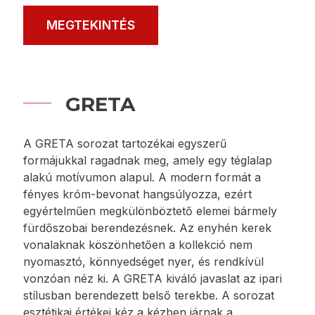
formájukban a klasszikusokra utalnak. Kerek
formák fényes króm bevonattal kombinálva
lehetővé teszik, hogy elegáns belső teret hozzon
létre a glamour vagy a retro stílusban. A stilizált
akasztók és fogantyúk, valamint a matt és
átlátszó üvegből készült elemek tökéletesen
kiegészítik az elegánsan berendezett
fürdőszobákat. Hangsúlyozni fogják luxus
jellegüket, de kényelmes ápolást is garantálnak,
mivel ez a gazdag kollekció minden olyan
tartozékot tart…
MEGTEKINTÉS
GRETA