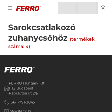
Sarokcsatlakozó
zuhanycsőhöz
(termékek
száma:
9
)
FERRO Hungary Kft.
1112 Budapest
Repülőtéri út 2/a
+36-1-791-3045
info@ferro.hu