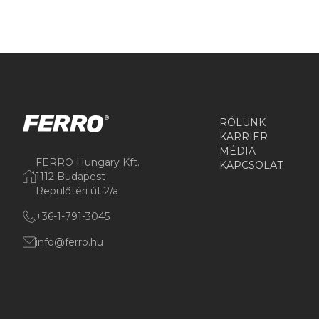
RÓLUNK
KARRIER
MÉDIA
FERRO Hungary Kft.
KAPCSOLAT
1112 Budapest
Repülőtéri út 2/a
+36-1-791-3045
info@ferro.hu