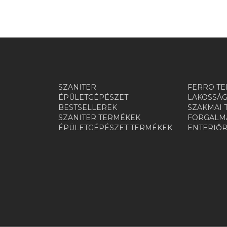
SZANITER
FERRO TE
ÉPÜLETGÉPÉSZET
LAKOSSÁG
BESTSELLEREK
SZAKMAI 
SZANITER TERMÉKEK
FORGALMA
ÉPÜLETGÉPÉSZET TERMÉKEK
ENTERIŐ