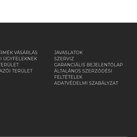
RMÉK VÁSÁRLÁS
JAVASLATOK
I ÜGYFELEKNEK
SZERVIZ
TERÜLET
GARANCIÁLIS BEJELENTŐLAP
ZÓI TERÜLET
ÁLTALÁNOS SZERZŐDÉSI
R
FELTÉTELEK
ADATVÉDELMI SZABÁLYZAT