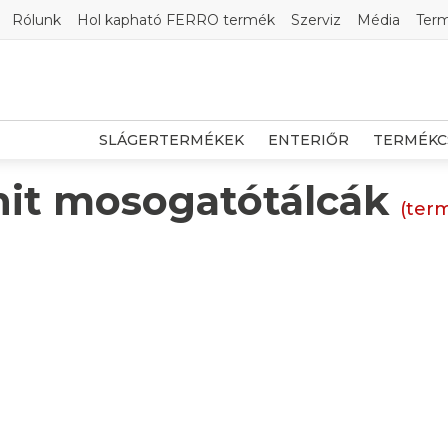
Rólunk
Hol kapható FERRO termék
Szerviz
Média
Ter
SLÁGERTERMÉKEK
ENTERIŐR
TERMÉKC
nit mosogatótálcák
(ter