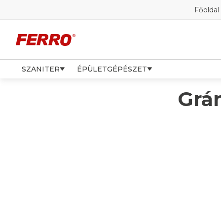
Főoldal
SZANITER
ÉPÜLETGÉPÉSZET
Grá