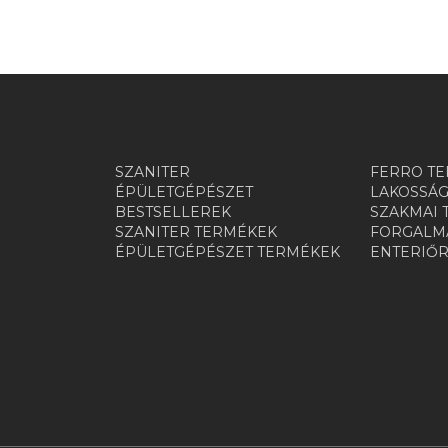
SZANITER
FERRO TE
ÉPÜLETGÉPÉSZET
LAKOSSÁG
BESTSELLEREK
SZAKMAI 
SZANITER TERMÉKEK
FORGALMA
ÉPÜLETGÉPÉSZET TERMÉKEK
ENTERIŐ