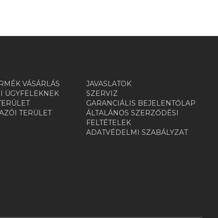
RMÉK VÁSÁRLÁS
JAVASLATOK
I ÜGYFELEKNEK
SZERVIZ
TERÜLET
GARANCIÁLIS BEJELENTŐLAP
ZÓI TERÜLET
ÁLTALÁNOS SZERZŐDÉSI
R
FELTÉTELEK
ADATVÉDELMI SZABÁLYZAT