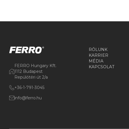
RÓLUNK
KARRIER
MÉDIA
FERRO Hungary Kft.
KAPCSOLAT
1112 Budapest
Repülőtéri út 2/a
+36-1-791-3045
info@ferro.hu