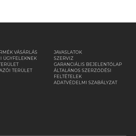
RMÉK VÁSÁRLÁS
JAVASLATOK
I ÜGYFELEKNEK
SZERVIZ
TERÜLET
GARANCIÁLIS BEJELENTŐLAP
ZÓI TERÜLET
ÁLTALÁNOS SZERZŐDÉSI
R
FELTÉTELEK
ADATVÉDELMI SZABÁLYZAT