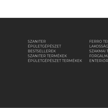
SZANITER
FERRO TE
ÉPÜLETGÉPÉSZET
LAKOSSÁG
BESTSELLEREK
SZAKMAI 
SZANITER TERMÉKEK
FORGALMA
ÉPÜLETGÉPÉSZET TERMÉKEK
ENTERIŐ