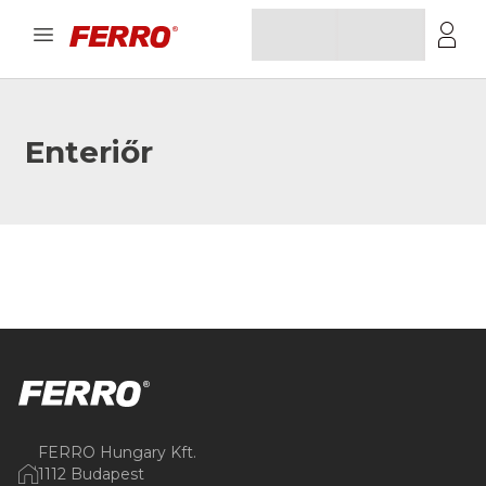
Enteriőr
FERRO Hungary Kft.
1112 Budapest