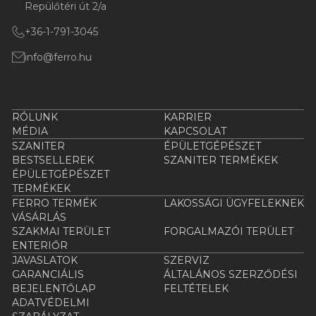
Repülőtéri út 2/a
+36-1-791-3045
info@ferro.hu
RÓLUNK
KARRIER
MÉDIA
KAPCSOLAT
SZANITER
ÉPÜLETGÉPÉSZET
BESTSELLEREK
SZANITER TERMÉKEK
ÉPÜLETGÉPÉSZET
TERMÉKEK
FERRO TERMÉK
LAKOSSÁGI ÜGYFELEKNEK
VÁSÁRLÁS
SZAKMAI TERÜLET
FORGALMAZÓI TERÜLET
ENTERIŐR
JAVASLATOK
SZERVIZ
GARANCIÁLIS
ÁLTALÁNOS SZERZŐDÉSI
BEJELENTŐLAP
FELTÉTELEK
ADATVÉDELMI