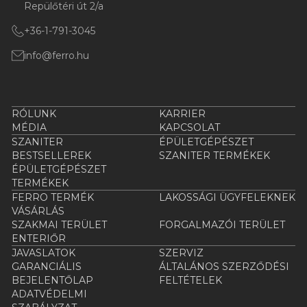
Repülőtéri út 2/a
+36-1-791-3045
info@ferro.hu
RÓLUNK
KARRIER
MÉDIA
KAPCSOLAT
SZANITER
ÉPÜLETGÉPÉSZET
BESTSELLEREK
SZANITER TERMÉKEK
ÉPÜLETGÉPÉSZET
TERMÉKEK
FERRO TERMÉK
LAKOSSÁGI ÜGYFELEKNEK
VÁSÁRLÁS
SZAKMAI TERÜLET
FORGALMAZÓI TERÜLET
ENTERIŐR
JAVASLATOK
SZERVIZ
GARANCIÁLIS
ÁLTALÁNOS SZERZŐDÉSI
BEJELENTŐLAP
FELTÉTELEK
ADATVÉDELMI