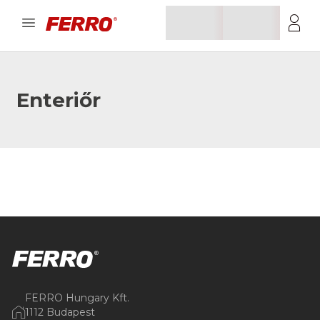
Enteriőr
FERRO Hungary Kft.
1112 Budapest