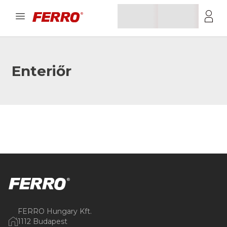
Enteriőr
FERRO Hungary Kft.
1112 Budapest