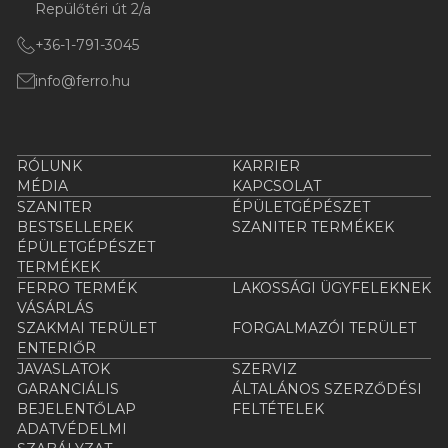
Repülőtéri út 2/a
+36-1-791-3045
info@ferro.hu
RÓLUNK
KARRIER
MÉDIA
KAPCSOLAT
SZANITER
ÉPÜLETGÉPÉSZET
BESTSELLEREK
SZANITER TERMÉKEK
ÉPÜLETGÉPÉSZET
TERMÉKEK
FERRO TERMÉK
LAKOSSÁGI ÜGYFELEKNEK
VÁSÁRLÁS
SZAKMAI TERÜLET
FORGALMAZÓI TERÜLET
ENTERIŐR
JAVASLATOK
SZERVIZ
GARANCIÁLIS
ÁLTALÁNOS SZERZŐDÉSI
BEJELENTŐLAP
FELTÉTELEK
ADATVÉDELMI