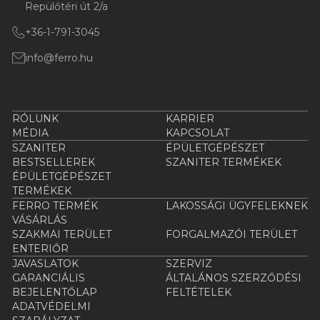
Repülőtéri út 2/a
+36-1-791-3045
info@ferro.hu
RÓLUNK
KARRIER
MÉDIA
KAPCSOLAT
SZANITER
ÉPÜLETGÉPÉSZET
BESTSELLEREK
SZANITER TERMÉKEK
ÉPÜLETGÉPÉSZET
TERMÉKEK
FERRO TERMÉK
LAKOSSÁGI ÜGYFELEKNEK
VÁSÁRLÁS
SZAKMAI TERÜLET
FORGALMAZÓI TERÜLET
ENTERIŐR
JAVASLATOK
SZERVIZ
GARANCIÁLIS
ÁLTALÁNOS SZERZŐDÉSI
BEJELENTŐLAP
FELTÉTELEK
ADATVÉDELMI