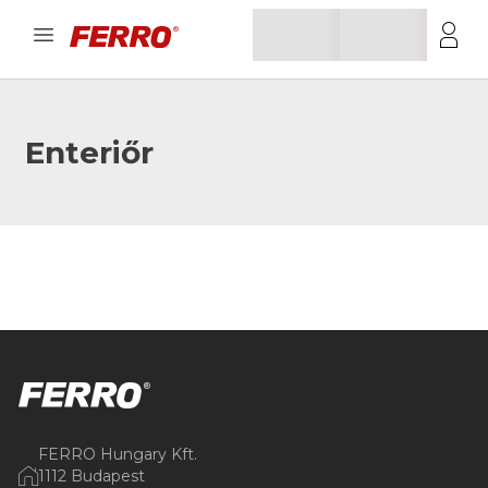
Enteriőr
FERRO Hungary Kft.
1112 Budapest