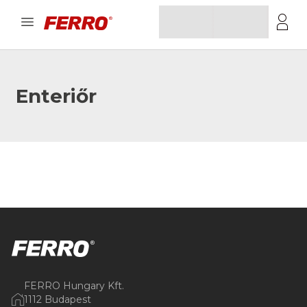
Enteriőr
FERRO Hungary Kft.
1112 Budapest