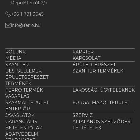
Repülőtéri út 2/a
+36-1-791-3045
info@ferro.hu
RÓLUNK
KARRIER
MÉDIA
KAPCSOLAT
SZANITER
ÉPÜLETGÉPÉSZET
BESTSELLEREK
SZANITER TERMÉKEK
ÉPÜLETGÉPÉSZET
TERMÉKEK
FERRO TERMÉK
LAKOSSÁGI ÜGYFELEKNEK
VÁSÁRLÁS
SZAKMAI TERÜLET
FORGALMAZÓI TERÜLET
ENTERIŐR
JAVASLATOK
SZERVIZ
GARANCIÁLIS
ÁLTALÁNOS SZERZŐDÉSI
BEJELENTŐLAP
FELTÉTELEK
ADATVÉDELMI