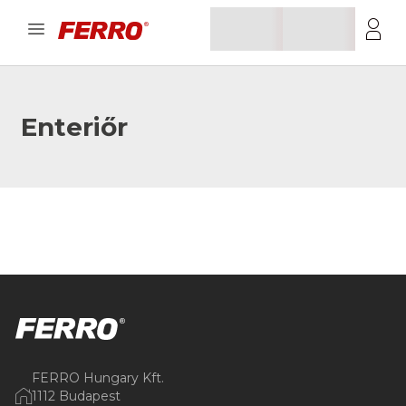
Enteriőr
FERRO Hungary Kft.
1112 Budapest