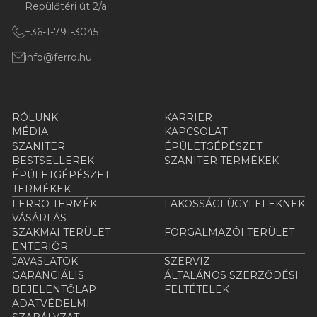
Repülőtéri út 2/a
+36-1-791-3045
info@ferro.hu
RÓLUNK
KARRIER
MÉDIA
KAPCSOLAT
SZANITER
ÉPÜLETGÉPÉSZET
BESTSELLEREK
SZANITER TERMÉKEK
ÉPÜLETGÉPÉSZET
TERMÉKEK
FERRO TERMÉK
LAKOSSÁGI ÜGYFELEKNEK
VÁSÁRLÁS
SZAKMAI TERÜLET
FORGALMAZÓI TERÜLET
ENTERIŐR
JAVASLATOK
SZERVIZ
GARANCIÁLIS
ÁLTALÁNOS SZERZŐDÉSI
BEJELENTŐLAP
FELTÉTELEK
ADATVÉDELMI