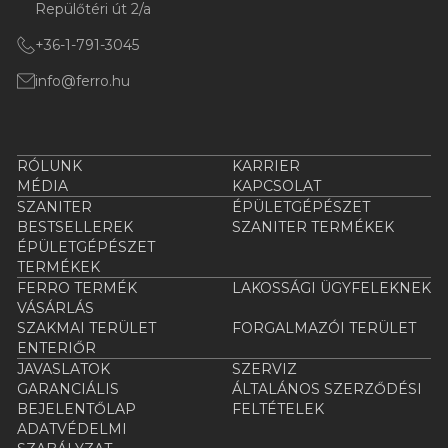
Repülőtéri út 2/a
+36-1-791-3045
info@ferro.hu
RÓLUNK
KARRIER
MÉDIA
KAPCSOLAT
SZANITER
ÉPÜLETGÉPÉSZET
BESTSELLEREK
SZANITER TERMÉKEK
ÉPÜLETGÉPÉSZET
TERMÉKEK
FERRO TERMÉK
LAKOSSÁGI ÜGYFELEKNEK
VÁSÁRLÁS
SZAKMAI TERÜLET
FORGALMAZÓI TERÜLET
ENTERIŐR
JAVASLATOK
SZERVIZ
GARANCIÁLIS
ÁLTALÁNOS SZERZŐDÉSI
BEJELENTŐLAP
FELTÉTELEK
ADATVÉDELMI