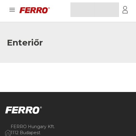
Enteriőr
FERRO Hungary Kft.
1112 Budapest