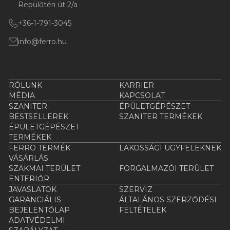
Repülőtéri út 2/a
+36-1-791-3045
info@ferro.hu
RÓLUNK
KARRIER
MÉDIA
KAPCSOLAT
SZANITER
ÉPÜLETGÉPÉSZET
BESTSELLEREK
SZANITER TERMÉKEK
ÉPÜLETGÉPÉSZET
TERMÉKEK
FERRO TERMÉK
LAKOSSÁGI ÜGYFELEKNEK
VÁSÁRLÁS
SZAKMAI TERÜLET
FORGALMAZÓI TERÜLET
ENTERIŐR
JAVASLATOK
SZERVIZ
GARANCIÁLIS
ÁLTALÁNOS SZERZŐDÉSI
BEJELENTŐLAP
FELTÉTELEK
ADATVÉDELMI