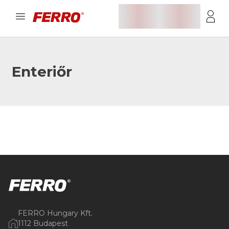
Enteriőr
FERRO Hungary Kft.
1112 Budapest