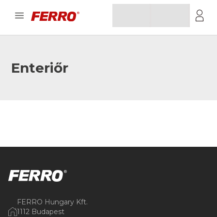
Enteriőr
FERRO Hungary Kft.
1112 Budapest