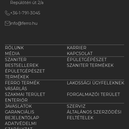
Repülőtéri út 2/a
+36-1-791-3045
info@ferro.hu
RÓLUNK
KARRIER
MÉDIA
KAPCSOLAT
SZANITER
ÉPÜLETGÉPÉSZET
BESTSELLEREK
SZANITER TERMÉKEK
ÉPÜLETGÉPÉSZET
TERMÉKEK
FERRO TERMÉK
LAKOSSÁGI ÜGYFELEKNEK
VÁSÁRLÁS
SZAKMAI TERÜLET
FORGALMAZÓI TERÜLET
ENTERIŐR
JAVASLATOK
SZERVIZ
GARANCIÁLIS
ÁLTALÁNOS SZERZŐDÉSI
BEJELENTŐLAP
FELTÉTELEK
ADATVÉDELMI