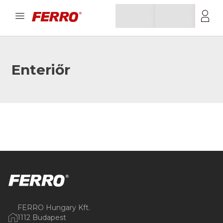
Enteriőr
FERRO Hungary Kft.
1112 Budapest