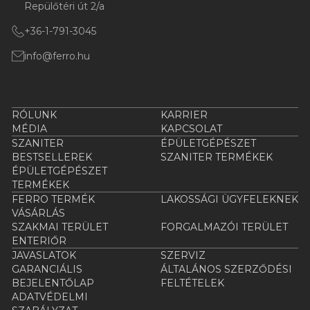
Repülőtéri út 2/a
+36-1-791-3045
info@ferro.hu
RÓLUNK
KARRIER
MÉDIA
KAPCSOLAT
SZANITER
ÉPÜLETGÉPÉSZET
BESTSELLEREK
SZANITER TERMÉKEK
ÉPÜLETGÉPÉSZET
TERMÉKEK
FERRO TERMÉK
LAKOSSÁGI ÜGYFELEKNEK
VÁSÁRLÁS
SZAKMAI TERÜLET
FORGALMAZÓI TERÜLET
ENTERIŐR
JAVASLATOK
SZERVIZ
GARANCIÁLIS
ÁLTALÁNOS SZERZŐDÉSI
BEJELENTŐLAP
FELTÉTELEK
ADATVÉDELMI