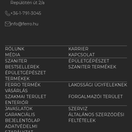
Repülőtéri út 2/a
+36-1-791-3045
info@ferro.hu
RÓLUNK
KARRIER
MÉDIA
KAPCSOLAT
SZANITER
ÉPÜLETGÉPÉSZET
BESTSELLEREK
SZANITER TERMÉKEK
ÉPÜLETGÉPÉSZET
TERMÉKEK
FERRO TERMÉK
LAKOSSÁGI ÜGYFELEKNEK
VÁSÁRLÁS
SZAKMAI TERÜLET
FORGALMAZÓI TERÜLET
ENTERIŐR
JAVASLATOK
SZERVIZ
GARANCIÁLIS
ÁLTALÁNOS SZERZŐDÉSI
BEJELENTŐLAP
FELTÉTELEK
ADATVÉDELMI