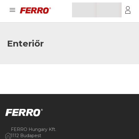
Enteriőr
FERRO Hungary Kft.
1112 Budapest