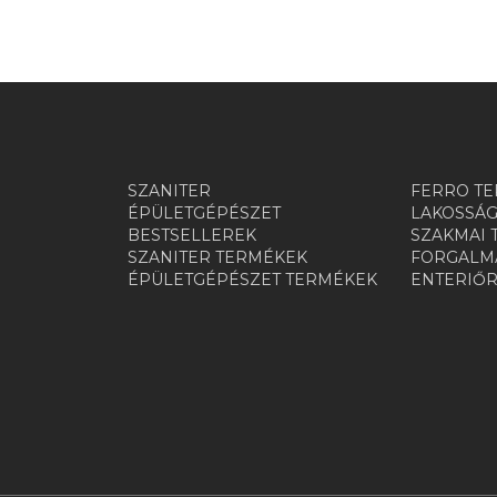
SZANITER
FERRO TE
ÉPÜLETGÉPÉSZET
LAKOSSÁG
BESTSELLEREK
SZAKMAI 
SZANITER TERMÉKEK
FORGALMA
ÉPÜLETGÉPÉSZET TERMÉKEK
ENTERIŐ