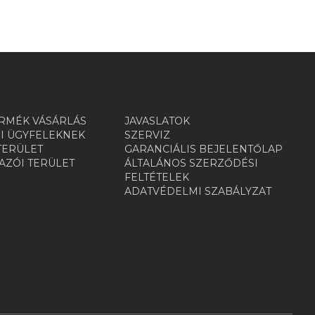
RMÉK VÁSÁRLÁS
JAVASLATOK
I ÜGYFELEKNEK
SZERVIZ
TERÜLET
GARANCIÁLIS BEJELENTŐLAP
ZÓI TERÜLET
ÁLTALÁNOS SZERZŐDÉSI
R
FELTÉTELEK
ADATVÉDELMI SZABÁLYZAT