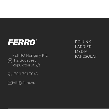
RÓLUNK
KARRIER
MÉDIA
FERRO Hungary Kft.
KAPCSOLAT
1112 Budapest
Repülőtéri út 2/a
+36-1-791-3045
info@ferro.hu