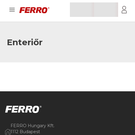
Enteriőr
FERRO Hungary Kft.
1112 Budapest