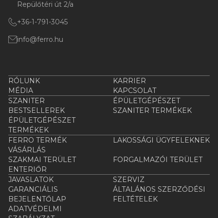
Repülőtéri út 2/a
+36-1-791-3045
info@ferro.hu
RÓLUNK
KARRIER
MÉDIA
KAPCSOLAT
SZANITER
ÉPÜLETGÉPÉSZET
BESTSELLEREK
SZANITER TERMÉKEK
ÉPÜLETGÉPÉSZET
TERMÉKEK
FERRO TERMÉK
LAKOSSÁGI ÜGYFELEKNEK
VÁSÁRLÁS
SZAKMAI TERÜLET
FORGALMAZÓI TERÜLET
ENTERIŐR
JAVASLATOK
SZERVIZ
GARANCIÁLIS
ÁLTALÁNOS SZERZŐDÉSI
BEJELENTŐLAP
FELTÉTELEK
ADATVÉDELMI