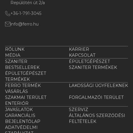
Repülőtéri út 2/a
+36-1-791-3045
info@ferro.hu
RÓLUNK
KARRIER
MÉDIA
KAPCSOLAT
SZANITER
ÉPÜLETGÉPÉSZET
BESTSELLEREK
SZANITER TERMÉKEK
ÉPÜLETGÉPÉSZET
TERMÉKEK
FERRO TERMÉK
LAKOSSÁGI ÜGYFELEKNEK
VÁSÁRLÁS
SZAKMAI TERÜLET
FORGALMAZÓI TERÜLET
ENTERIŐR
JAVASLATOK
SZERVIZ
GARANCIÁLIS
ÁLTALÁNOS SZERZŐDÉSI
BEJELENTŐLAP
FELTÉTELEK
ADATVÉDELMI