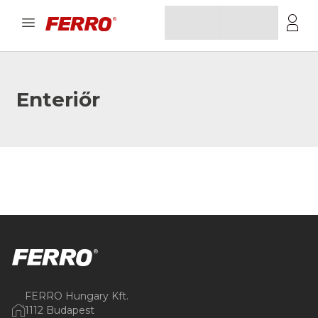
Enteriőr
FERRO Hungary Kft.
1112 Budapest