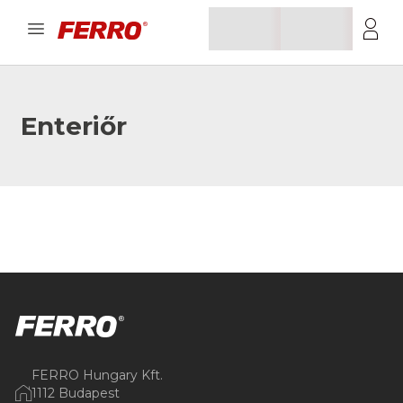
Enteriőr
FERRO Hungary Kft.
1112 Budapest