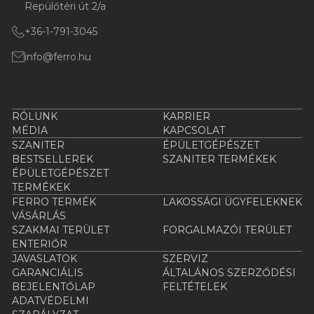
Repülőtéri út 2/a
+36-1-791-3045
info@ferro.hu
RÓLUNK
KARRIER
MÉDIA
KAPCSOLAT
SZANITER
ÉPÜLETGÉPÉSZET
BESTSELLEREK
SZANITER TERMÉKEK
ÉPÜLETGÉPÉSZET
TERMÉKEK
FERRO TERMÉK
LAKOSSÁGI ÜGYFELEKNEK
VÁSÁRLÁS
SZAKMAI TERÜLET
FORGALMAZÓI TERÜLET
ENTERIŐR
JAVASLATOK
SZERVIZ
GARANCIÁLIS
ÁLTALÁNOS SZERZŐDÉSI
BEJELENTŐLAP
FELTÉTELEK
ADATVÉDELMI