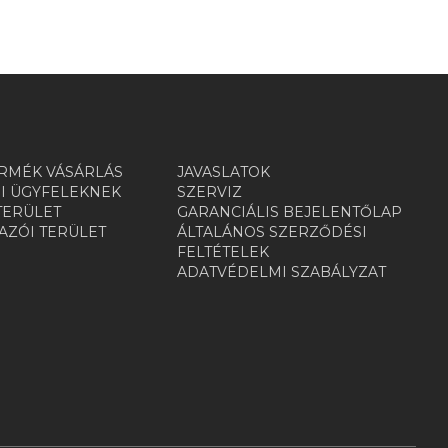
RMÉK VÁSÁRLÁS
JAVASLATOK
I ÜGYFELEKNEK
SZERVIZ
TERÜLET
GARANCIÁLIS BEJELENTŐLAP
ZÓI TERÜLET
ÁLTALÁNOS SZERZŐDÉSI
R
FELTÉTELEK
ADATVÉDELMI SZABÁLYZAT