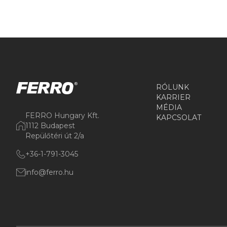
RÓLUNK
KARRIER
MÉDIA
FERRO Hungary Kft.
KAPCSOLAT
1112 Budapest
Repülőtéri út 2/a
+36-1-791-3045
info@ferro.hu