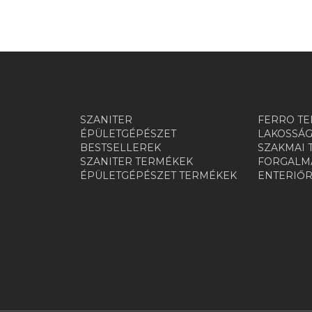
SZANITER
FERRO TE
ÉPÜLETGÉPÉSZET
LAKOSSÁG
BESTSELLEREK
SZAKMAI 
SZANITER TERMÉKEK
FORGALMA
ÉPÜLETGÉPÉSZET TERMÉKEK
ENTERIŐ