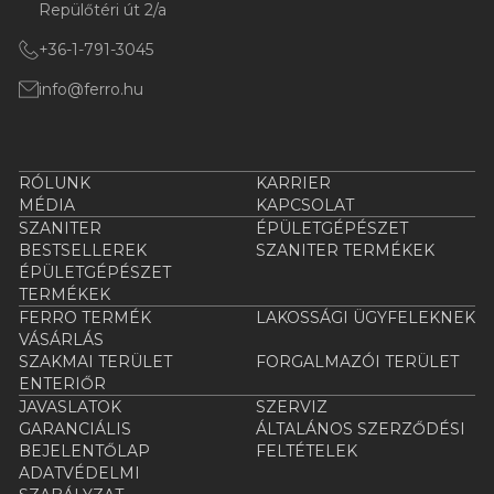
Repülőtéri út 2/a
+36-1-791-3045
info@ferro.hu
RÓLUNK
KARRIER
MÉDIA
KAPCSOLAT
SZANITER
ÉPÜLETGÉPÉSZET
BESTSELLEREK
SZANITER TERMÉKEK
ÉPÜLETGÉPÉSZET
TERMÉKEK
FERRO TERMÉK
LAKOSSÁGI ÜGYFELEKNEK
VÁSÁRLÁS
SZAKMAI TERÜLET
FORGALMAZÓI TERÜLET
ENTERIŐR
JAVASLATOK
SZERVIZ
GARANCIÁLIS
ÁLTALÁNOS SZERZŐDÉSI
BEJELENTŐLAP
FELTÉTELEK
ADATVÉDELMI