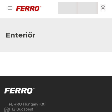
Enteriőr
FERRO Hungary Kft.
1112 Budapest