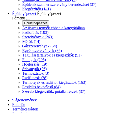
Épületek szaniter szerelvény berendezései
(37)
Kiegészítők
(141)
Épületgépészet
Épületgépészet
Főmenü
Épületgépészet
Az összes termék ebben a kategóriában
Padlófűtés
(193)
Szerelvények
(263)
Mérők
(14)
Gázszerelvények
(54)
Egyéb szerelvények
(86)
Tágulási tartályok és kiegészítők
(51)
Fittingek
(205)
Hőeloszlás
(19)
Szivattyúk
(26)
Termosztátok
(3)
Radiátorok
(28)
Termofejek és radiátor kiegészítők
(163)
Fexibilis bekötőcső
(84)
Szerviz kiegészítők, pótalkatrészek
(37)
Slágertermékek
Enteriőr
Termékcsaládok