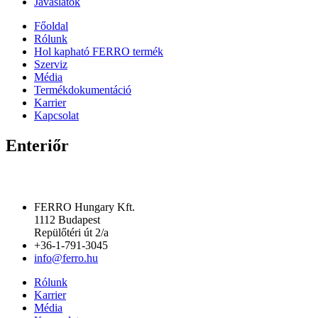
Javaslatok
Főoldal
Rólunk
Hol kapható FERRO termék
Szerviz
Média
Termékdokumentáció
Karrier
Kapcsolat
Enteriőr
FERRO Hungary Kft.
1112 Budapest
Repülőtéri út 2/a
+36-1-791-3045
info@ferro.hu
Rólunk
Karrier
Média