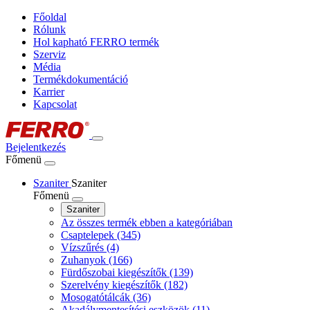
Főoldal
Rólunk
Hol kapható FERRO termék
Szerviz
Média
Termékdokumentáció
Karrier
Kapcsolat
Bejelentkezés
Főmenü
Szaniter
Szaniter
Főmenü
Szaniter
Az összes termék ebben a kategóriában
Csaptelepek
(345)
Vízszűrés
(4)
Zuhanyok
(166)
Fürdőszobai kiegészítők
(139)
Szerelvény kiegészítők
(182)
Mosogatótálcák
(36)
Akadálymentesítési eszközök
(11)