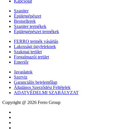
Kapcsolat
Szaniter
Épületgépészet
Bestsellerek
Szaniter termékek
Épületgépészet termékek
FERRO termék vásárlás
Lakossági ügyfeleknek
Szakmai terület
Forgalmazói terület
Enteriőr
Javaslatok
Szerviz
Garanciális bejelentőlap
Általános Szerződési Feltételek
ADATVÉDELMI SZABÁLYZAT
Copyright @ 2026 Ferro Group