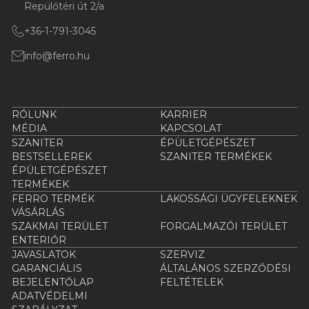
Repülőtéri út 2/a
+36-1-791-3045
info@ferro.hu
RÓLUNK
KARRIER
MÉDIA
KAPCSOLAT
SZANITER
ÉPÜLETGÉPÉSZET
BESTSELLEREK
SZANITER TERMÉKEK
ÉPÜLETGÉPÉSZET
TERMÉKEK
FERRO TERMÉK
LAKOSSÁGI ÜGYFELEKNEK
VÁSÁRLÁS
SZAKMAI TERÜLET
FORGALMAZÓI TERÜLET
ENTERIŐR
JAVASLATOK
SZERVIZ
GARANCIÁLIS
ÁLTALÁNOS SZERZŐDÉSI
BEJELENTŐLAP
FELTÉTELEK
ADATVÉDELMI