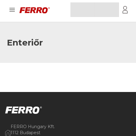
Enteriőr
FERRO Hungary Kft.
1112 Budapest