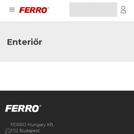
Enteriőr
FERRO Hungary Kft.
1112 Budapest