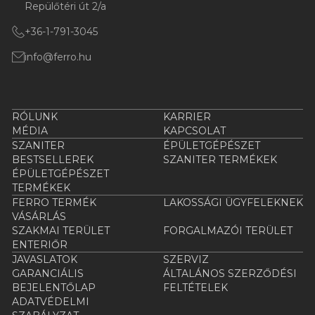
Repülőtéri út 2/a
+36-1-791-3045
info@ferro.hu
RÓLUNK
KARRIER
MÉDIA
KAPCSOLAT
SZANITER
ÉPÜLETGÉPÉSZET
BESTSELLEREK
SZANITER TERMÉKEK
ÉPÜLETGÉPÉSZET
TERMÉKEK
FERRO TERMÉK
LAKOSSÁGI ÜGYFELEKNEK
VÁSÁRLÁS
SZAKMAI TERÜLET
FORGALMAZÓI TERÜLET
ENTERIŐR
JAVASLATOK
SZERVIZ
GARANCIÁLIS
ÁLTALÁNOS SZERZŐDÉSI
BEJELENTŐLAP
FELTÉTELEK
ADATVÉDELMI