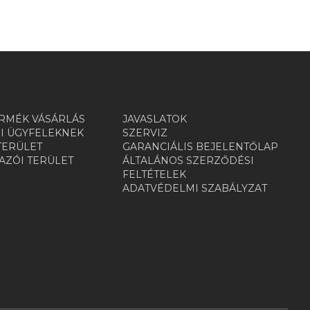
RMÉK VÁSÁRLÁS
JAVASLATOK
I ÜGYFELEKNEK
SZERVIZ
TERÜLET
GARANCIÁLIS BEJELENTŐLAP
ZÓI TERÜLET
ÁLTALÁNOS SZERZŐDÉSI
R
FELTÉTELEK
ADATVÉDELMI SZABÁLYZAT