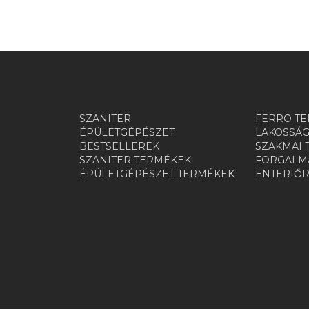
SZANITER
FERRO TE
ÉPÜLETGÉPÉSZET
LAKOSSÁG
BESTSELLEREK
SZAKMAI 
SZANITER TERMÉKEK
FORGALMA
ÉPÜLETGÉPÉSZET TERMÉKEK
ENTERIŐ