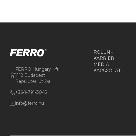
RÓLUNK
KARRIER
MÉDIA
FERRO Hungary Kft.
KAPCSOLAT
1112 Budapest
Repülőtéri út 2/a
+36-1-791-3045
info@ferro.hu