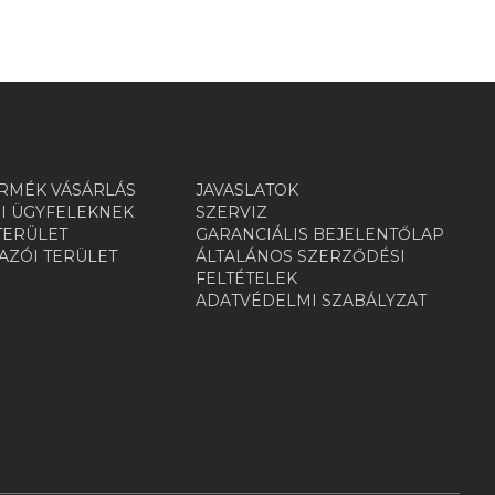
RMÉK VÁSÁRLÁS
JAVASLATOK
I ÜGYFELEKNEK
SZERVIZ
TERÜLET
GARANCIÁLIS BEJELENTŐLAP
ZÓI TERÜLET
ÁLTALÁNOS SZERZŐDÉSI
R
FELTÉTELEK
ADATVÉDELMI SZABÁLYZAT