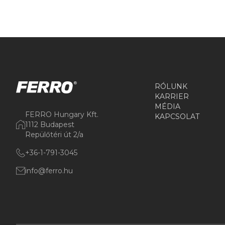
RÓLUNK
KARRIER
MÉDIA
FERRO Hungary Kft.
KAPCSOLAT
1112 Budapest
Repülőtéri út 2/a
+36-1-791-3045
info@ferro.hu