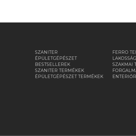
SZANITER
FERRO TE
ÉPÜLETGÉPÉSZET
LAKOSSÁG
BESTSELLEREK
SZAKMAI 
SZANITER TERMÉKEK
FORGALMA
ÉPÜLETGÉPÉSZET TERMÉKEK
ENTERIŐ