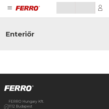
Enteriőr
FERRO Hungary Kft.
1112 Budapest