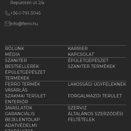
Repülőtéri út 2/a
+36-1-791-3045
info@ferro.hu
RÓLUNK
KARRIER
MÉDIA
KAPCSOLAT
SZANITER
ÉPÜLETGÉPÉSZET
BESTSELLEREK
SZANITER TERMÉKEK
ÉPÜLETGÉPÉSZET
TERMÉKEK
FERRO TERMÉK
LAKOSSÁGI ÜGYFELEKNEK
VÁSÁRLÁS
SZAKMAI TERÜLET
FORGALMAZÓI TERÜLET
ENTERIŐR
JAVASLATOK
SZERVIZ
GARANCIÁLIS
ÁLTALÁNOS SZERZŐDÉSI
BEJELENTŐLAP
FELTÉTELEK
ADATVÉDELMI