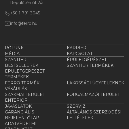
Repülőtéri út 2/a
+36-1-791-3045
info@ferro.hu
RÓLUNK
KARRIER
MÉDIA
KAPCSOLAT
SZANITER
ÉPÜLETGÉPÉSZET
BESTSELLEREK
SZANITER TERMÉKEK
ÉPÜLETGÉPÉSZET
TERMÉKEK
FERRO TERMÉK
LAKOSSÁGI ÜGYFELEKNEK
VÁSÁRLÁS
SZAKMAI TERÜLET
FORGALMAZÓI TERÜLET
ENTERIŐR
JAVASLATOK
SZERVIZ
GARANCIÁLIS
ÁLTALÁNOS SZERZŐDÉSI
BEJELENTŐLAP
FELTÉTELEK
ADATVÉDELMI