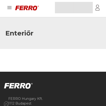
Enteriőr
FERRO Hungary Kft.
1112 Budapest