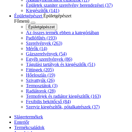
Épületek szaniter szerelvény berendezései
(37)
Kiegészítők
(141)
Épületgépészet
Épületgépészet
Főmenü
Épületgépészet
Az összes termék ebben a kategóriában
Padlófűtés
(193)
Szerelvények
(263)
Mérők
(14)
Gázszerelvények
(54)
Egyéb szerelvények
(86)
Tágulási tartályok és kiegészítők
(51)
Fittingek
(205)
Hőeloszlás
(19)
Szivattyúk
(26)
Termosztátok
(3)
Radiátorok
(28)
Termofejek és radiátor kiegészítők
(163)
Fexibilis bekötőcső
(84)
Szerviz kiegészítők, pótalkatrészek
(37)
Slágertermékek
Enteriőr
Termékcsaládok