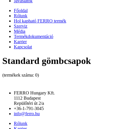
Javaslatok
Főoldal
Rólunk
Hol kapható FERRO termék
Szerviz
Média
Termékdokumentáció
Karrier
Kapcsolat
Standard gömbcsapok
(termékek száma:
0
)
FERRO Hungary Kft.
1112 Budapest
Repülőtéri út 2/a
+36-1-791-3045
info@ferro.hu
Rólunk
Karrier