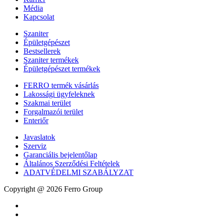
Média
Kapcsolat
Szaniter
Épületgépészet
Bestsellerek
Szaniter termékek
Épületgépészet termékek
FERRO termék vásárlás
Lakossági ügyfeleknek
Szakmai terület
Forgalmazói terület
Enteriőr
Javaslatok
Szerviz
Garanciális bejelentőlap
Általános Szerződési Feltételek
ADATVÉDELMI SZABÁLYZAT
Copyright @ 2026 Ferro Group