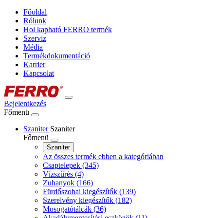
Főoldal
Rólunk
Hol kapható FERRO termék
Szerviz
Média
Termékdokumentáció
Karrier
Kapcsolat
Bejelentkezés
Főmenü
Szaniter
Szaniter
Főmenü
Szaniter
Az összes termék ebben a kategóriában
Csaptelepek
(345)
Vízszűrés
(4)
Zuhanyok
(166)
Fürdőszobai kiegészítők
(139)
Szerelvény kiegészítők
(182)
Mosogatótálcák
(36)
Akadálymentesítési eszközök
(11)