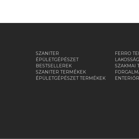
SZANITER
FERRO TE
ÉPÜLETGÉPÉSZET
LAKOSSÁG
BESTSELLEREK
SZAKMAI 
SZANITER TERMÉKEK
FORGALMA
ÉPÜLETGÉPÉSZET TERMÉKEK
ENTERIŐ