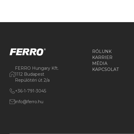
RÓLUNK
KARRIER
MÉDIA
FERRO Hungary Kft.
KAPCSOLAT
1112 Budapest
Repülőtéri út 2/a
+36-1-791-3045
info@ferro.hu