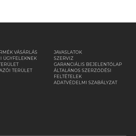
RMÉK VÁSÁRLÁS
JAVASLATOK
I ÜGYFELEKNEK
SZERVIZ
TERÜLET
GARANCIÁLIS BEJELENTŐLAP
ZÓI TERÜLET
ÁLTALÁNOS SZERZŐDÉSI
R
FELTÉTELEK
ADATVÉDELMI SZABÁLYZAT