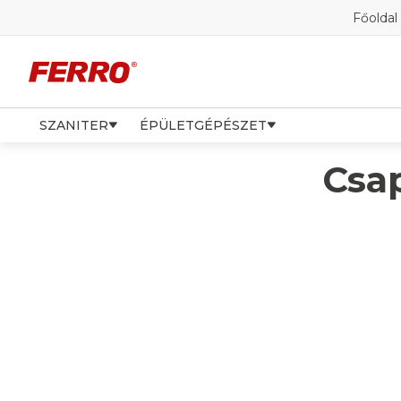
Főoldal
SZANITER
ÉPÜLETGÉPÉSZET
Csa