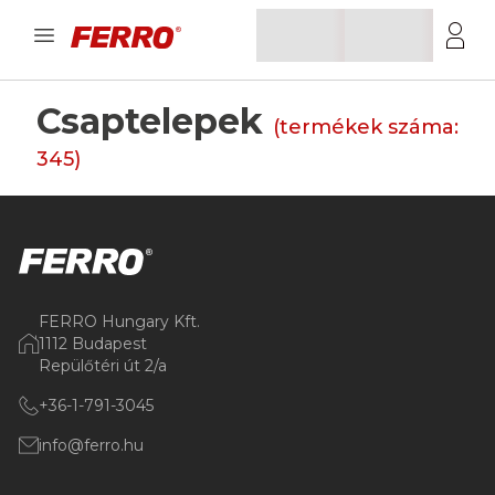
Csaptelepek
(termékek száma:
345
)
FERRO Hungary Kft.
1112 Budapest
Repülőtéri út 2/a
+36-1-791-3045
info@ferro.hu