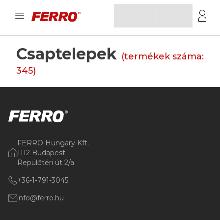
Csaptelepek
(termékek száma:
345
)
FERRO Hungary Kft.
1112 Budapest
Repülőtéri út 2/a
+36-1-791-3045
info@ferro.hu