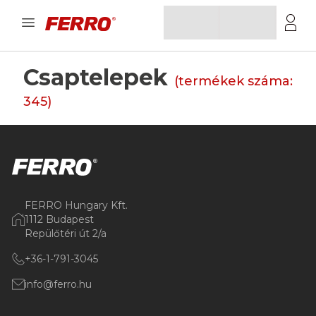
Csaptelepek
(termékek száma:
345
)
FERRO Hungary Kft.
1112 Budapest
Repülőtéri út 2/a
+36-1-791-3045
info@ferro.hu