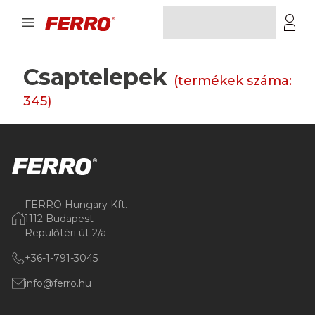
Csaptelepek
(termékek száma:
345
)
FERRO Hungary Kft.
1112 Budapest
Repülőtéri út 2/a
+36-1-791-3045
info@ferro.hu