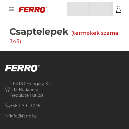
Csaptelepek
(termékek száma:
345
)
FERRO Hungary Kft.
1112 Budapest
Repülőtéri út 2/a
+36-1-791-3045
info@ferro.hu