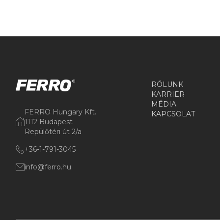
RÓLUNK
KARRIER
MÉDIA
FERRO Hungary Kft.
KAPCSOLAT
1112 Budapest
Repülőtéri út 2/a
+36-1-791-3045
info@ferro.hu