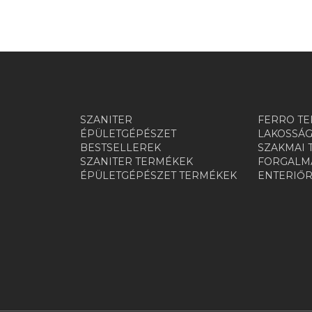
SZANITER
FERRO TE
ÉPÜLETGÉPÉSZET
LAKOSSÁG
BESTSELLEREK
SZAKMAI 
SZANITER TERMÉKEK
FORGALMA
ÉPÜLETGÉPÉSZET TERMÉKEK
ENTERIŐ