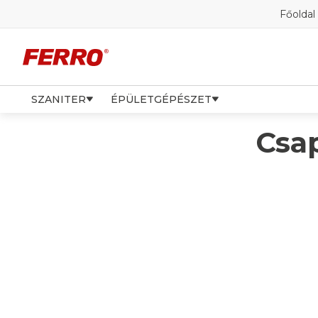
Főoldal
SZANITER
ÉPÜLETGÉPÉSZET
Csa