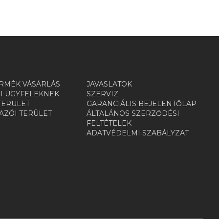
RMÉK VÁSÁRLÁS
JAVASLATOK
I ÜGYFELEKNEK
SZERVIZ
TERÜLET
GARANCIÁLIS BEJELENTŐLAP
ZÓI TERÜLET
ÁLTALÁNOS SZERZŐDÉSI
R
FELTÉTELEK
ADATVÉDELMI SZABÁLYZAT