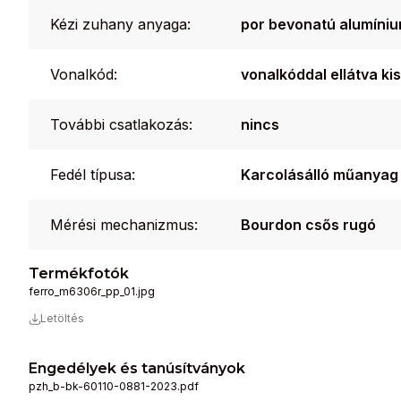
Kézi zuhany anyaga:
por bevonatú alumíni
Vonalkód:
vonalkóddal ellátva k
További csatlakozás:
nincs
Fedél típusa:
Karcolásálló műanyag
Mérési mechanizmus:
Bourdon csős rugó
Termékfotók
ferro_m6306r_pp_01.jpg
Letöltés
Engedélyek és tanúsítványok
pzh_b-bk-60110-0881-2023.pdf