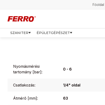
Főoldal
SZANITER
ÉPÜLETGÉPÉSZET
Nyomásmérési
0 - 6
tartomány [bar]:
Csatlakozás:
1/4" oldal
Átmérő [mm]:
63