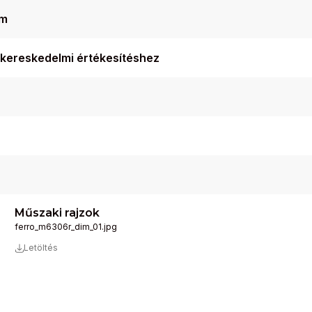
um
iskereskedelmi értékesítéshez
Műszaki rajzok
ferro_m6306r_dim_01.jpg
Letöltés