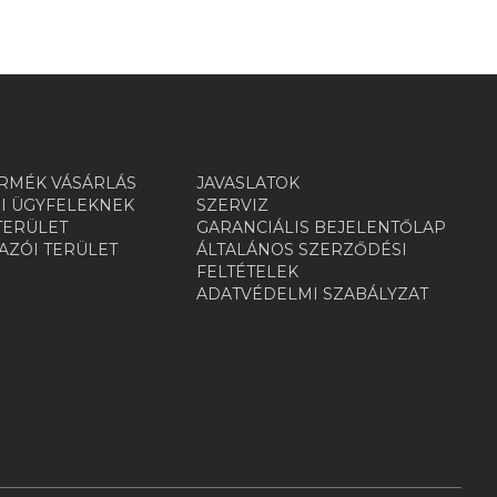
RMÉK VÁSÁRLÁS
JAVASLATOK
I ÜGYFELEKNEK
SZERVIZ
TERÜLET
GARANCIÁLIS BEJELENTŐLAP
ZÓI TERÜLET
ÁLTALÁNOS SZERZŐDÉSI
R
FELTÉTELEK
ADATVÉDELMI SZABÁLYZAT