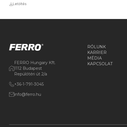
Letöltés
RÓLUNK
KARRIER
MÉDIA
FERRO Hungary Kft.
KAPCSOLAT
1112 Budapest
Repülőtéri út 2/a
+36-1-791-3045
info@ferro.hu