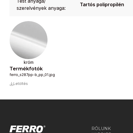
Test anyaga/
Tartós polipropilén
szerelvények anyaga:
króm
Termékfotók
ferro_s287pp-b_pp_01.jpg
Letöltés
RÓLUNK