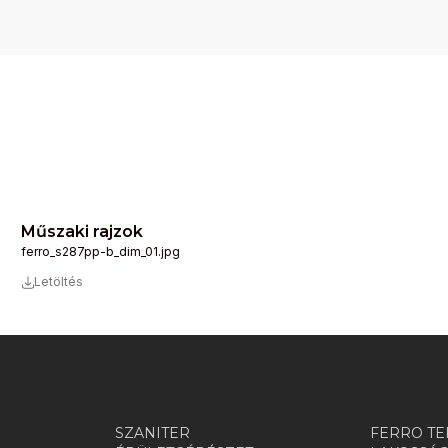
Műszaki rajzok
ferro_s287pp-b_dim_01.jpg
Letöltés
SZANITER
FERRO TE