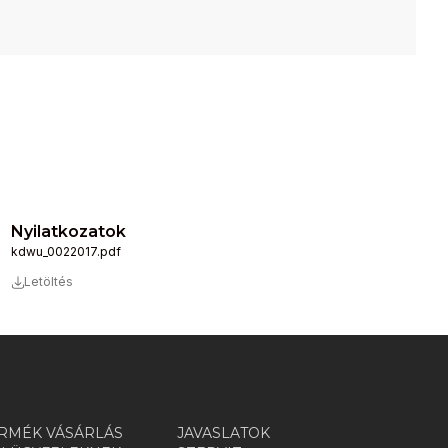
Nyilatkozatok
kdwu_0022017.pdf
Letöltés
RMÉK VÁSÁRLÁS
JAVASLATOK