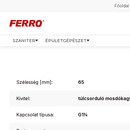
Főoldal
SZANITER
ÉPÜLETGÉPÉSZET
Szélesség [mm]:
65
Kivitel:
túlcsorduló mosdókag
Kapcsolat típusa:
G1¼