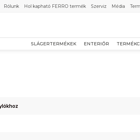
Rólunk
Hol kapható FERRO termék
Szerviz
Média
Ter
SLÁGERTERMÉKEK
ENTERIŐR
TERMÉKC
ylókhoz