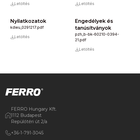
Letöltés
Letöltés
Nyilatkozatok
Engedélyek és
kdwu_0291217.pdf
tanúsítványok
pzh_b-bk-60210-0394-
Letöltés
21.pdf
Letöltés
FERRO Hungary Kft.
1112 Budapest
Repülőtéri út 2/a
+36-1-791-3045