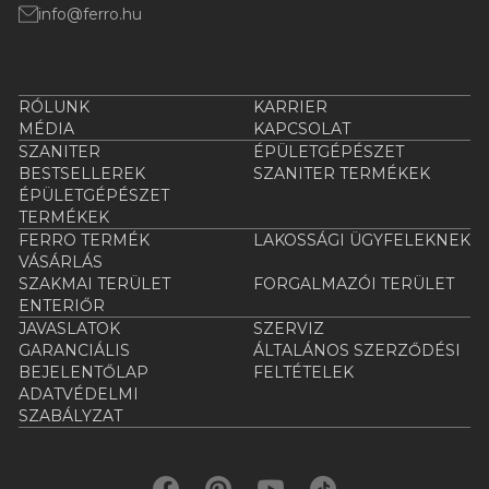
info@ferro.hu
RÓLUNK
KARRIER
MÉDIA
KAPCSOLAT
SZANITER
ÉPÜLETGÉPÉSZET
BESTSELLEREK
SZANITER TERMÉKEK
ÉPÜLETGÉPÉSZET
TERMÉKEK
FERRO TERMÉK
LAKOSSÁGI ÜGYFELEKNEK
VÁSÁRLÁS
SZAKMAI TERÜLET
FORGALMAZÓI TERÜLET
ENTERIŐR
JAVASLATOK
SZERVIZ
GARANCIÁLIS
ÁLTALÁNOS SZERZŐDÉSI
BEJELENTŐLAP
FELTÉTELEK
ADATVÉDELMI
SZABÁLYZAT