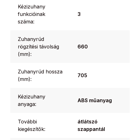
Kézizuhany
funkcióinak
3
száma:
Zuhanyrúd
rögzítési távolság
660
(mm):
Zuhanyrúd hossza
705
(mm):
Kézizuhany
ABS műanyag
anyaga:
További
átlátszó
kiegészítők:
szappantál