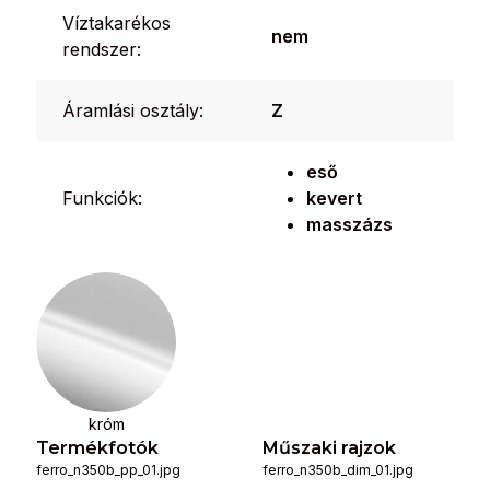
Víztakarékos
nem
rendszer:
Áramlási osztály:
Z
eső
Funkciók:
kevert
masszázs
króm
Termékfotók
Műszaki rajzok
ferro_n350b_pp_01.jpg
ferro_n350b_dim_01.jpg