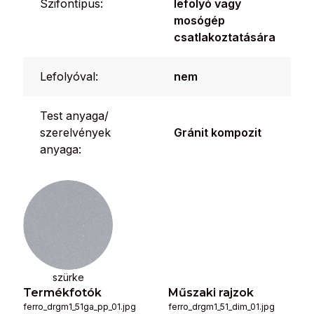
Szifontípus:
lefolyó vagy
mosógép
csatlakoztatására
Lefolyóval:
nem
Test anyaga/
szerelvények
Gránit kompozit
anyaga:
szürke
Termékfotók
Műszaki rajzok
ferro_drgm1_51ga_pp_01.jpg
ferro_drgm1_51_dim_01.jpg