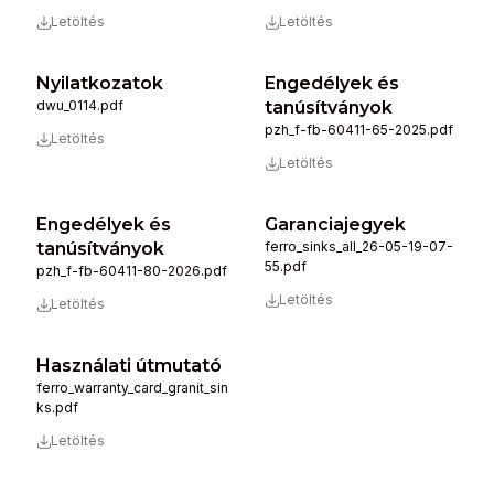
Letöltés
Letöltés
Nyilatkozatok
Engedélyek és
dwu_0114.pdf
tanúsítványok
pzh_f-fb-60411-65-2025.pdf
Letöltés
Letöltés
Engedélyek és
Garanciajegyek
tanúsítványok
ferro_sinks_all_26-05-19-07-
55.pdf
pzh_f-fb-60411-80-2026.pdf
Letöltés
Letöltés
Használati útmutató
ferro_warranty_card_granit_sin
ks.pdf
Letöltés