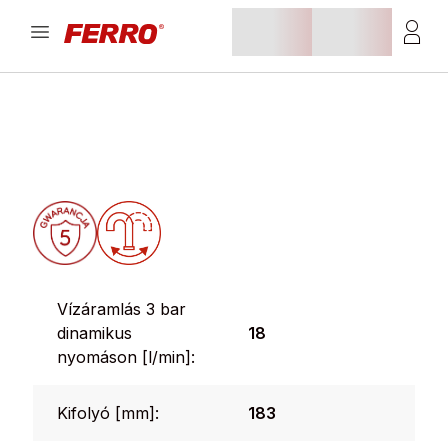
Vízáramlás 3 bar
dinamikus
18
nyomáson [l/min]:
Kifolyó [mm]:
183