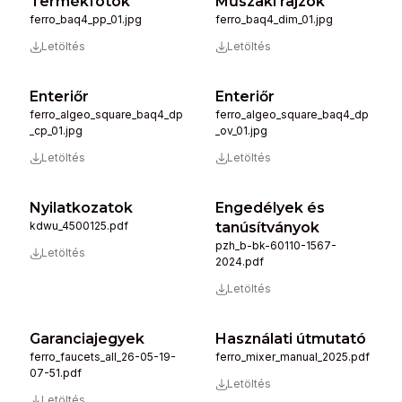
Termékfotók
Műszaki rajzok
ferro_baq4_pp_01.jpg
ferro_baq4_dim_01.jpg
Letöltés
Letöltés
Enteriőr
Enteriőr
ferro_algeo_square_baq4_dp
ferro_algeo_square_baq4_dp
_cp_01.jpg
_ov_01.jpg
Letöltés
Letöltés
Nyilatkozatok
Engedélyek és
kdwu_4500125.pdf
tanúsítványok
pzh_b-bk-60110-1567-
Letöltés
2024.pdf
Letöltés
Garanciajegyek
Használati útmutató
ferro_faucets_all_26-05-19-
ferro_mixer_manual_2025.pdf
07-51.pdf
Letöltés
Letöltés