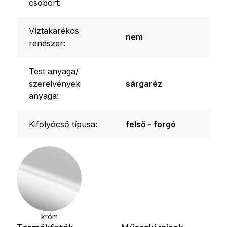
csoport:
Víztakarékos
nem
rendszer:
Test anyaga/
szerelvények
sárgaréz
anyaga:
Kifolyócső típusa:
felső - forgó
króm