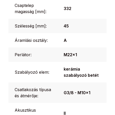
Csaptelep
332
magasság [mm]:
Szélesség [mm]:
45
Áramlási osztály:
A
Perlátor:
M22x1
kerámia
Szabályozó elem:
szabályozó betét
Csatlakozás típusa
G3/8 - M10x1
és átmérője:
Akusztikus
II