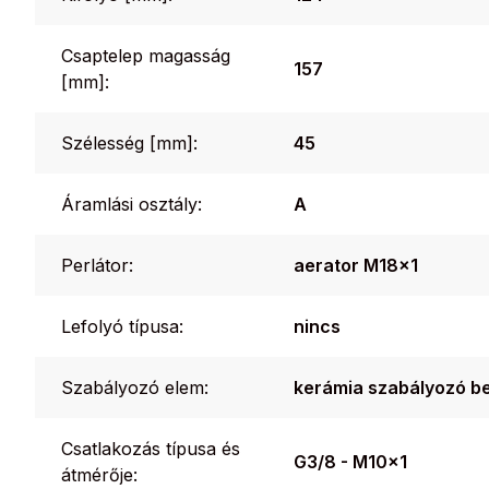
Csaptelep magasság
157
[mm]:
Szélesség [mm]:
45
Áramlási osztály:
A
Perlátor:
aerator M18x1
Lefolyó típusa:
nincs
Szabályozó elem:
kerámia szabályozó be
Csatlakozás típusa és
G3/8 - M10x1
átmérője: