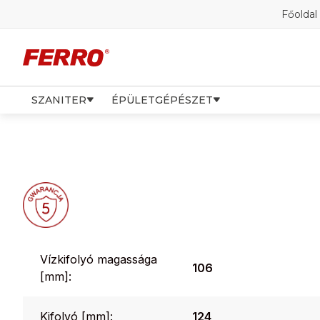
Főoldal
SZANITER
ÉPÜLETGÉPÉSZET
Vízkifolyó magassága
106
[mm]:
Kifolyó [mm]:
124