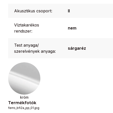
Akusztikus csoport:
II
Víztakarékos
nem
rendszer:
Test anyaga/
sárgaréz
szerelvények anyaga:
króm
Termékfotók
ferro_bfi2a_pp_01.jpg