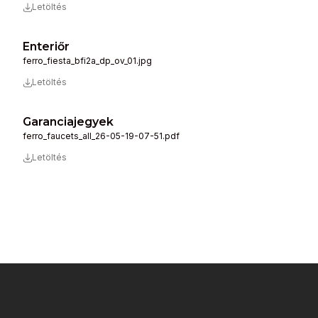
Letöltés
Enteriőr
ferro_fiesta_bfi2a_dp_ov_01.jpg
Letöltés
Garanciajegyek
ferro_faucets_all_26-05-19-07-51.pdf
Letöltés