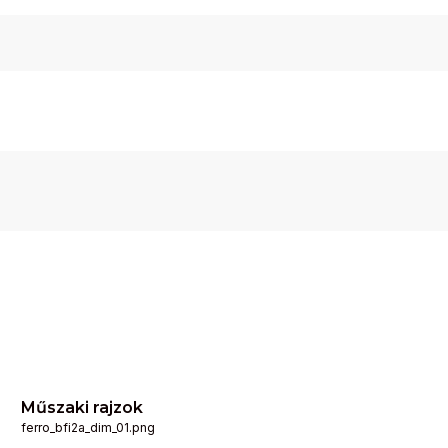
Műszaki rajzok
ferro_bfi2a_dim_01.png