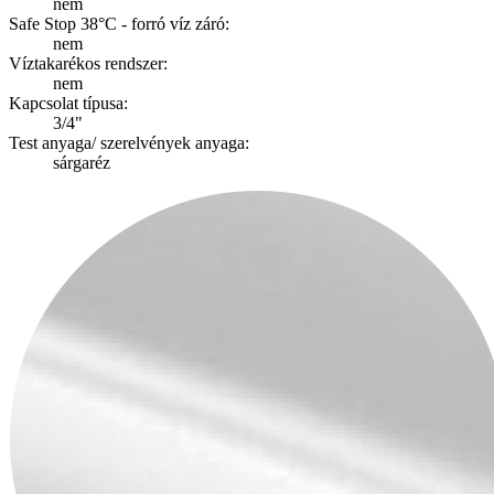
nem
Safe Stop 38°C - forró víz záró:
nem
Víztakarékos rendszer:
nem
Kapcsolat típusa:
3/4"
Test anyaga/ szerelvények anyaga:
sárgaréz