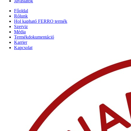
Javaslatok
Főoldal
Rólunk
Hol kapható FERRO termék
Szerviz
Média
Termékdokumentáció
Karrier
Kapcsolat