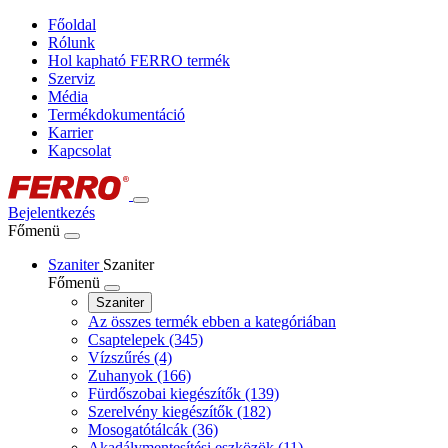
Főoldal
Rólunk
Hol kapható FERRO termék
Szerviz
Média
Termékdokumentáció
Karrier
Kapcsolat
Bejelentkezés
Főmenü
Szaniter
Szaniter
Főmenü
Szaniter
Az összes termék ebben a kategóriában
Csaptelepek
(345)
Vízszűrés
(4)
Zuhanyok
(166)
Fürdőszobai kiegészítők
(139)
Szerelvény kiegészítők
(182)
Mosogatótálcák
(36)
Akadálymentesítési eszközök
(11)