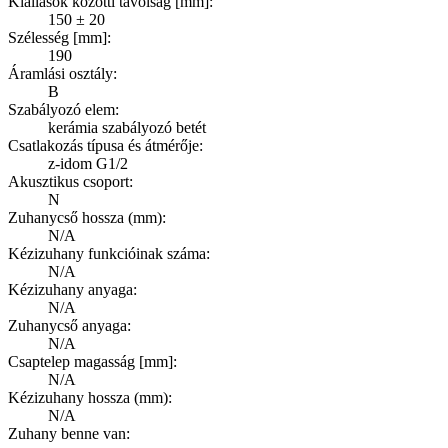
Kiállások közötti távolság [mm]:
150 ± 20
Szélesség [mm]:
190
Áramlási osztály:
B
Szabályozó elem:
kerámia szabályozó betét
Csatlakozás típusa és átmérője:
z-idom G1/2
Akusztikus csoport:
N
Zuhanycső hossza (mm):
N/A
Kézizuhany funkcióinak száma:
N/A
Kézizuhany anyaga:
N/A
Zuhanycső anyaga:
N/A
Csaptelep magasság [mm]:
N/A
Kézizuhany hossza (mm):
N/A
Zuhany benne van: