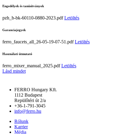
Engedélyek és tanúsítványok
pzh_b-bk-60110-0880-2023.pdf
Letöltés
Garanciajegyek
ferro_faucets_all_26-05-19-07-51.pdf
Letöltés
Használati útmutató
ferro_mixer_manual_2025.pdf
Letöltés
Lásd mindet
FERRO Hungary Kft.
1112 Budapest
Repülőtéri út 2/a
+36-1-791-3045
info@ferro.hu
Rólunk
Karrier
Média