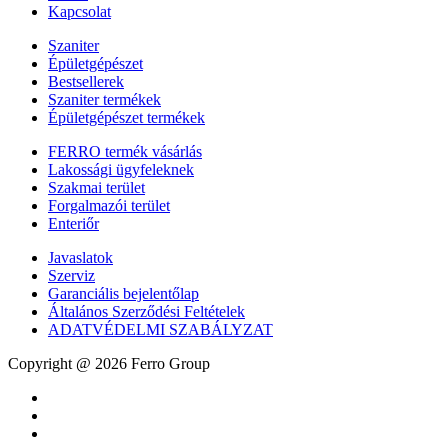
Kapcsolat
Szaniter
Épületgépészet
Bestsellerek
Szaniter termékek
Épületgépészet termékek
FERRO termék vásárlás
Lakossági ügyfeleknek
Szakmai terület
Forgalmazói terület
Enteriőr
Javaslatok
Szerviz
Garanciális bejelentőlap
Általános Szerződési Feltételek
ADATVÉDELMI SZABÁLYZAT
Copyright @ 2026 Ferro Group