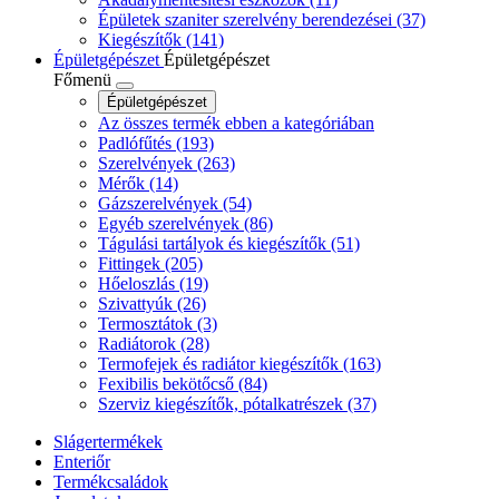
Épületek szaniter szerelvény berendezései
(37)
Kiegészítők
(141)
Épületgépészet
Épületgépészet
Főmenü
Épületgépészet
Az összes termék ebben a kategóriában
Padlófűtés
(193)
Szerelvények
(263)
Mérők
(14)
Gázszerelvények
(54)
Egyéb szerelvények
(86)
Tágulási tartályok és kiegészítők
(51)
Fittingek
(205)
Hőeloszlás
(19)
Szivattyúk
(26)
Termosztátok
(3)
Radiátorok
(28)
Termofejek és radiátor kiegészítők
(163)
Fexibilis bekötőcső
(84)
Szerviz kiegészítők, pótalkatrészek
(37)
Slágertermékek
Enteriőr
Termékcsaládok