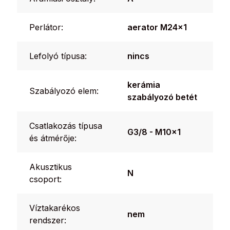
Perlátor:
aerator M24x1
Lefolyó típusa:
nincs
kerámia
Szabályozó elem:
szabályozó betét
Csatlakozás típusa
G3/8 - M10x1
és átmérője:
Akusztikus
N
csoport:
Víztakarékos
nem
rendszer: