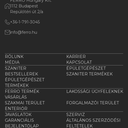
FERRO Hungary Kft.
1112 Budapest
Repülőtéri út 2/a
+36-1-791-3045
info@ferro.hu
RÓLUNK
KARRIER
MÉDIA
KAPCSOLAT
SZANITER
ÉPÜLETGÉPÉSZET
BESTSELLEREK
SZANITER TERMÉKEK
ÉPÜLETGÉPÉSZET
TERMÉKEK
FERRO TERMÉK
LAKOSSÁGI ÜGYFELEKNEK
VÁSÁRLÁS
SZAKMAI TERÜLET
FORGALMAZÓI TERÜLET
ENTERIŐR
JAVASLATOK
SZERVIZ
GARANCIÁLIS
ÁLTALÁNOS SZERZŐDÉSI
BEJELENTŐLAP
FELTÉTELEK