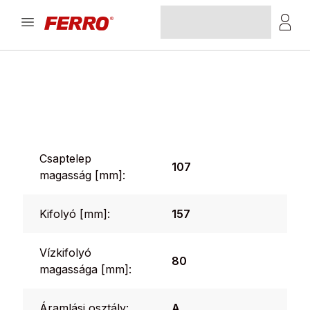
Csaptelep
107
magasság [mm]:
Kifolyó [mm]:
157
Vízkifolyó
80
magassága [mm]:
Áramlási osztály:
A