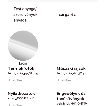
Test anyaga/
szerelvények
sárgaréz
anyaga:
króm
Termékfotók
Műszaki rajzok
ferro_btr2a_pp_01.png
ferro_btr2a_dim_01.jpg
Letöltés
Letöltés
Nyilatkozatok
Engedélyek és
kdwu_4500125.pdf
tanúsítványok
pzh_b-bk-60110-1115-
Letöltés