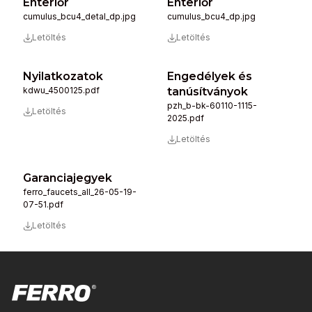
Enteriőr
Enteriőr
cumulus_bcu4_detal_dp.jpg
cumulus_bcu4_dp.jpg
Letöltés
Letöltés
Nyilatkozatok
Engedélyek és
kdwu_4500125.pdf
tanúsítványok
pzh_b-bk-60110-1115-
Letöltés
2025.pdf
Letöltés
Garanciajegyek
ferro_faucets_all_26-05-19-
07-51.pdf
Letöltés