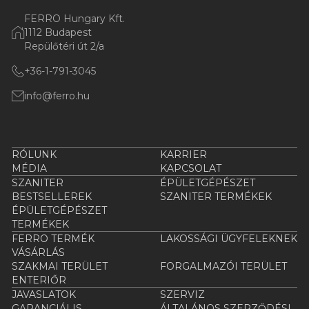
FERRO Hungary Kft.
1112 Budapest
Repülőtéri út 2/a
+36-1-791-3045
info@ferro.hu
RÓLUNK
KARRIER
MÉDIA
KAPCSOLAT
SZANITER
ÉPÜLETGÉPÉSZET
BESTSELLEREK
SZANITER TERMÉKEK
ÉPÜLETGÉPÉSZET
TERMÉKEK
FERRO TERMÉK
LAKOSSÁGI ÜGYFELEKNEK
VÁSÁRLÁS
SZAKMAI TERÜLET
FORGALMAZÓI TERÜLET
ENTERIŐR
JAVASLATOK
SZERVIZ
GARANCIÁLIS
ÁLTALÁNOS SZERZŐDÉSI