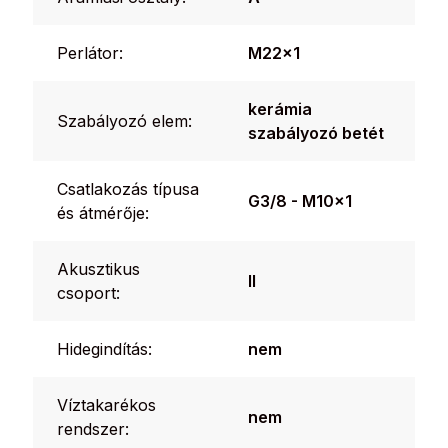
Perlátor:
M22x1
kerámia
Szabályozó elem:
szabályozó betét
Csatlakozás típusa
G3/8 - M10x1
és átmérője:
Akusztikus
II
csoport:
Hidegindítás:
nem
Víztakarékos
nem
rendszer: