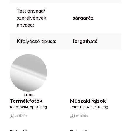
Test anyaga/
szerelvények
sárgaréz
anyaga:
Kifolyócső típusa:
forgatható
króm
Termékfotók
Műszaki rajzok
ferro_bcu4_pp_01.png
ferro_bcu4_dim_01.jpg
Letöltés
Letöltés