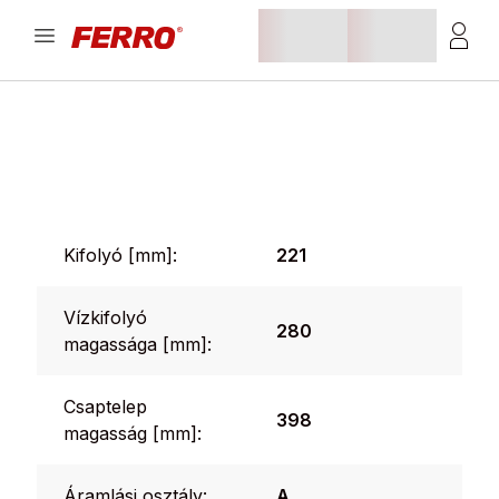
Kifolyó [mm]:
221
Vízkifolyó
280
magassága [mm]:
Csaptelep
398
magasság [mm]:
Áramlási osztály:
A