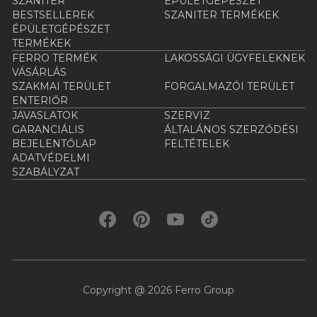
SZANITER
ÉPÜLETGÉPÉSZET
BESTSELLEREK
SZANITER TERMÉKEK
ÉPÜLETGÉPÉSZET
TERMÉKEK
FERRO TERMÉK
LAKOSSÁGI ÜGYFELEKNEK
VÁSÁRLÁS
SZAKMAI TERÜLET
FORGALMAZÓI TERÜLET
ENTERIŐR
JAVASLATOK
SZERVIZ
GARANCIÁLIS
ÁLTALÁNOS SZERZŐDÉSI
BEJELENTŐLAP
FELTÉTELEK
ADATVÉDELMI
SZABÁLYZAT
Copyright @ 2026 Ferro Group