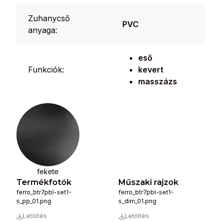
Zuhanycső
PVC
anyaga:
eső
Funkciók:
kevert
masszázs
fekete
Termékfotók
Műszaki rajzok
ferro_btr7pbl-set1-
ferro_btr7pbl-set1-
s_pp_01.png
s_dim_01.png
Letöltés
Letöltés