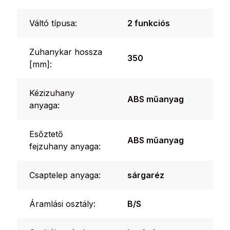
Váltó típusa:
2 funkciós
Zuhanykar hossza
350
[mm]:
Kézizuhany
ABS műanyag
anyaga:
Esőztető
ABS műanyag
fejzuhany anyaga:
Csaptelep anyaga:
sárgaréz
Áramlási osztály:
B/S