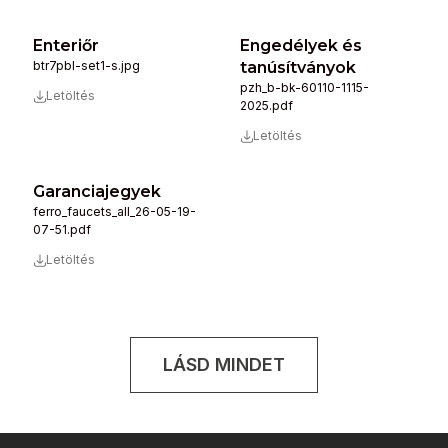
Enteriőr
Engedélyek és
btr7pbl-set1-s.jpg
tanúsítványok
pzh_b-bk-60110-1115-
Letöltés
2025.pdf
Letöltés
Garanciajegyek
ferro_faucets_all_26-05-19-
07-51.pdf
Letöltés
LÁSD MINDET