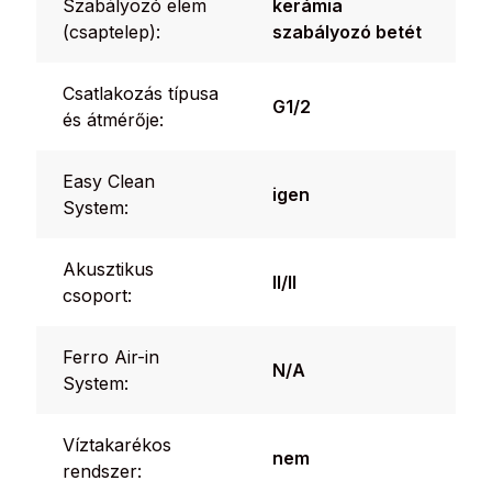
Szabályozó elem
kerámia
(csaptelep):
szabályozó betét
Csatlakozás típusa
G1/2
és átmérője:
Easy Clean
igen
System:
Akusztikus
II/II
csoport:
Ferro Air-in
N/A
System:
Víztakarékos
nem
rendszer: