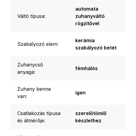
automata
Váltó típusa:
zuhanyváltó
rögzítővel
kerámia
Szabályozó elem:
szabályozó betét
Zuhanycső
fémhálós
anyaga:
Zuhany benne
igen
van:
Csatlakozás típusa
szerelőtömlő
és átmérője:
készlethez