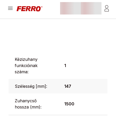
Kézizuhany
funkcióinak
1
száma:
Szélesség [mm]:
147
Zuhanycső
1500
hossza (mm):