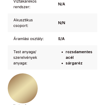
Víztakarékos
N/A
rendszer:
Akusztikus
N/N
csoport:
Áramlási osztály:
S/A
Test anyaga/
rozsdamentes
szerelvények
acél
anyaga:
sárgaréz