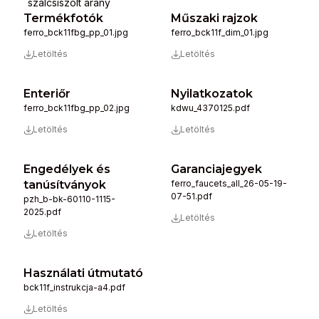
szálcsiszolt arany
Termékfotók
Műszaki rajzok
ferro_bck11fbg_pp_01.jpg
ferro_bck11f_dim_01.jpg
Letöltés
Letöltés
Enteriőr
Nyilatkozatok
ferro_bck11fbg_pp_02.jpg
kdwu_4370125.pdf
Letöltés
Letöltés
Engedélyek és
Garanciajegyek
tanúsítványok
ferro_faucets_all_26-05-19-
07-51.pdf
pzh_b-bk-60110-1115-
2025.pdf
Letöltés
Letöltés
Használati útmutató
bck11f_instrukcja-a4.pdf
Letöltés