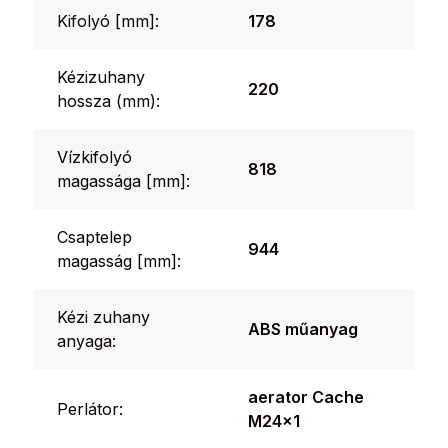
Kifolyó [mm]:
178
Kézizuhany
220
hossza (mm):
Vízkifolyó
818
magassága [mm]:
Csaptelep
944
magasság [mm]:
Kézi zuhany
ABS műanyag
anyaga:
aerator Cache
Perlátor:
M24x1